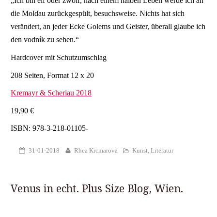
„Ich bin elf oder zwölf, nach einem halben Leben werde ich an
die Moldau zurückgespült, besuchsweise. Nichts hat sich
verändert, an jeder Ecke Golems und Geister, überall glaube ich
den vodník zu sehen.“
Hardcover mit Schutzumschlag
208 Seiten, Format 12 x 20
Kremayr & Scheriau 2018
19,90 €
ISBN: 978-3-218-01105-
31-01-2018
Rhea Krcmarova
Kunst
,
Literatur
Venus in echt. Plus Size Blog, Wien.