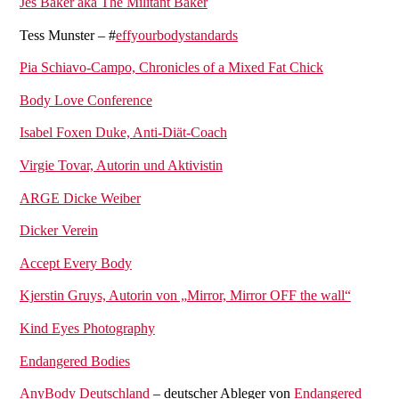
Jes Baker aka The Militant Baker
Tess Munster – #
effyourbodystandards
Pia Schiavo-Campo, Chronicles of a Mixed Fat Chick
Body Love Conference
Isabel Foxen Duke, Anti-Diät-Coach
Virgie Tovar, Autorin und Aktivistin
ARGE Dicke Weiber
Dicker Verein
Accept Every Body
Kjerstin Gruys, Autorin von „Mirror, Mirror OFF the wall“
Kind Eyes Photography
Endangered Bodies
AnyBody Deutschland
– deutscher Ableger von
Endangered