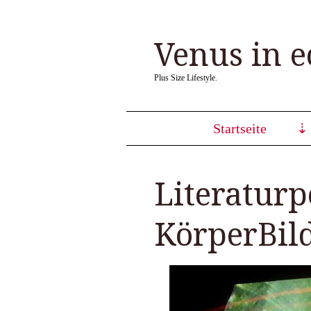
Venus in e
Plus Size Lifestyle.
Startseite
Literatur
KörperBild