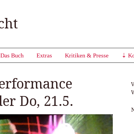
cht
⇣
Das Buch
Extras
Kritiken & Presse
⇣
Ko
performance
V
W
er Do, 21.5.
N