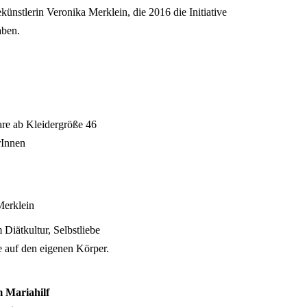
ünstlerin Veronika Merklein, die 2016 die Initiative
aben.
 ab Kleidergröße 46
rInnen
Merklein
Diätkultur, Selbstliebe
e auf den eigenen Körper.
 Mariahilf