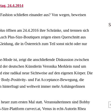
ag, 24.4.2014
u Fashion schließen einander aus? Von wegen, beweisen
S
lus öffnen am 24.4.2016 ihre Schränke, und trennen sich
Auch Plus-Size-Boutiquen zeigen einen Querschnitt aus
eidung, die in Österreich zum Teil sonst nicht oder nur
e-Mode ist, zeigt die anschließende Diskussion zwischen
d der deutschen Künstlerin Veronika Merklein rund um
d eine radikal neue Sichtweise auf den eigenen Körper. Die
er Body-Positivity- und Fat Acceptance-Bewegung, die
en hinterfragt und weltweit immer mehr AnhängerInnen
heuer zum ersten Mal statt. Veranstalterinnen sind Bobby
Su
na
s-Size-Plattform
curvect.at
, Venus in echt-Autorin Rhea