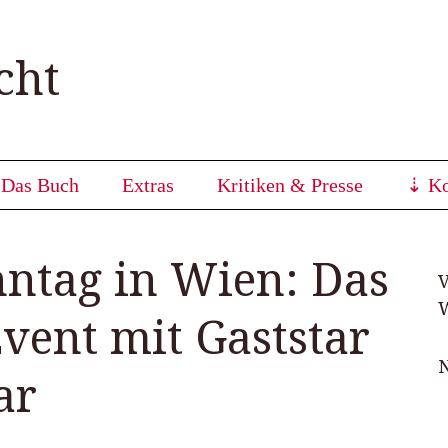
cht
⇣
Das Buch
Extras
Kritiken & Presse
⇣
Ko
nntag in Wien: Das
V
W
Event mit Gaststar
N
ar