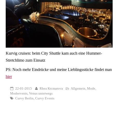
Kurvig cruisen: beim City Shuttle kam auch eine Hummer-
Stretchlimo zum Einsatz
PS: Noch mehr Eindrücke und meine Lieblingsstücke findet man
hier
22-01-2015
Rhea Krcmarova
Allgemein
,
Mode
,
Modeevents
,
Venus unterwegs
Curvy Berlin
,
Curvy Events